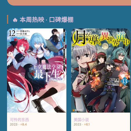
🔥 本周热映 · 口碑爆棚
可怜的东西
美国小说
2023 ·
⭐8.4
2023 ·
⭐8.1