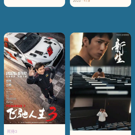
2023 ·
⭐7.9
死侍3