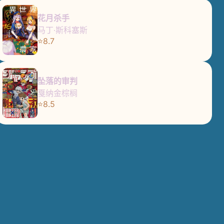
花月杀手
马丁·斯科塞斯
⭐8.7
坠落的审判
戛纳金棕榈
⭐8.5