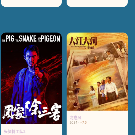
龙卷风
2024 ·
⭐7.6
头脑特工队2