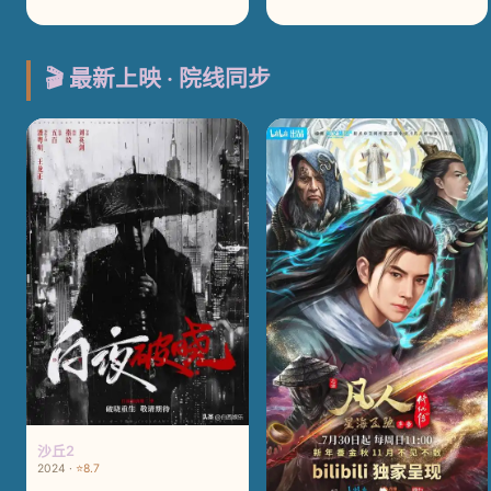
🎬 最新上映 · 院线同步
沙丘2
2024 ·
⭐8.7