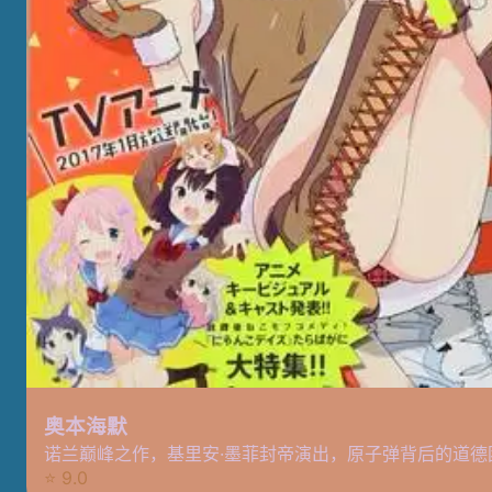
奥本海默
诺兰巅峰之作，基里安·墨菲封帝演出，原子弹背后的道德
⭐ 9.0